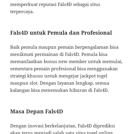
memperkuat reputasi Fals4D sebagai situs
terpercaya.
Fals4D untuk Pemula dan Profesional
Baik pemula maupun pemain berpengalaman bisa
menikmati permainan di Fals4D. Pemula bisa
memanfaatkan bonus new member untuk memulai,
sementara pemain profesional bisa menggunakan
strategi khusus untuk mengejar jackpot togel
maupun slot. Dengan layanan lengkap, semua
kalangan bisa menemukan hiburan di Fals4D.
Masa Depan Fals4D
Dengan inovasi berkelanjutan, Fals4D diprediksi
akan terus menjadi salah satu situs togel online