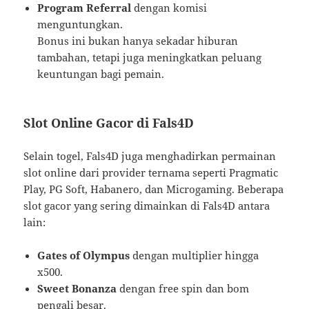
Program Referral
dengan komisi
menguntungkan.
Bonus ini bukan hanya sekadar hiburan
tambahan, tetapi juga meningkatkan peluang
keuntungan bagi pemain.
Slot Online Gacor di Fals4D
Selain togel, Fals4D juga menghadirkan permainan
slot online dari provider ternama seperti Pragmatic
Play, PG Soft, Habanero, dan Microgaming. Beberapa
slot gacor yang sering dimainkan di Fals4D antara
lain:
Gates of Olympus
dengan multiplier hingga
x500.
Sweet Bonanza
dengan free spin dan bom
pengali besar.