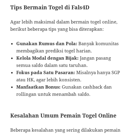
Tips Bermain Togel di Fals4D
Agar lebih maksimal dalam bermain togel online,
berikut beberapa tips yang bisa diterapkan:
Gunakan Rumus dan Pola:
Banyak komunitas
membagikan prediksi togel harian.
Kelola Modal dengan Bijak:
Jangan pasang
semua saldo dalam satu taruhan.
Fokus pada Satu Pasaran:
Misalnya hanya SGP
atau HK, agar lebih konsisten.
Manfaatkan Bonus:
Gunakan cashback dan
rollingan untuk menambah saldo.
Kesalahan Umum Pemain Togel Online
Beberapa kesalahan yang sering dilakukan pemain