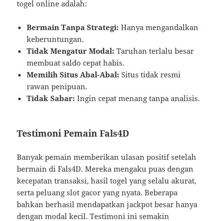
togel online adalah:
Bermain Tanpa Strategi:
Hanya mengandalkan
keberuntungan.
Tidak Mengatur Modal:
Taruhan terlalu besar
membuat saldo cepat habis.
Memilih Situs Abal-Abal:
Situs tidak resmi
rawan penipuan.
Tidak Sabar:
Ingin cepat menang tanpa analisis.
Testimoni Pemain Fals4D
Banyak pemain memberikan ulasan positif setelah
bermain di Fals4D. Mereka mengaku puas dengan
kecepatan transaksi, hasil togel yang selalu akurat,
serta peluang slot gacor yang nyata. Beberapa
bahkan berhasil mendapatkan jackpot besar hanya
dengan modal kecil. Testimoni ini semakin