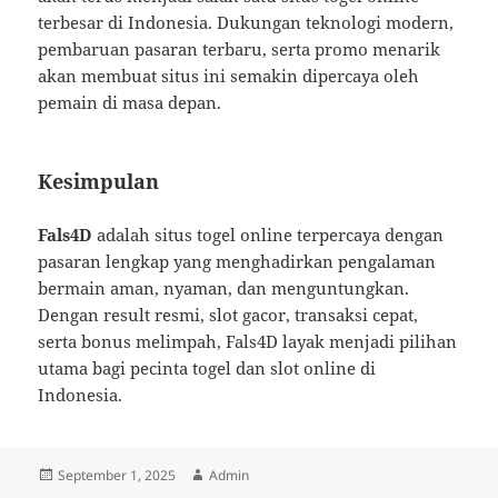
terbesar di Indonesia. Dukungan teknologi modern,
pembaruan pasaran terbaru, serta promo menarik
akan membuat situs ini semakin dipercaya oleh
pemain di masa depan.
Kesimpulan
Fals4D
adalah situs togel online terpercaya dengan
pasaran lengkap yang menghadirkan pengalaman
bermain aman, nyaman, dan menguntungkan.
Dengan result resmi, slot gacor, transaksi cepat,
serta bonus melimpah, Fals4D layak menjadi pilihan
utama bagi pecinta togel dan slot online di
Indonesia.
Posted
Author
September 1, 2025
Admin
on