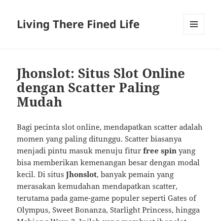
Living There Fined Life
MENU
AND
WIDGETS
Jhonslot: Situs Slot Online
dengan Scatter Paling
Mudah
Bagi pecinta slot online, mendapatkan scatter adalah
momen yang paling ditunggu. Scatter biasanya
menjadi pintu masuk menuju fitur
free spin
yang
bisa memberikan kemenangan besar dengan modal
kecil. Di situs
Jhonslot
, banyak pemain yang
merasakan kemudahan mendapatkan scatter,
terutama pada game-game populer seperti Gates of
Olympus, Sweet Bonanza, Starlight Princess, hingga