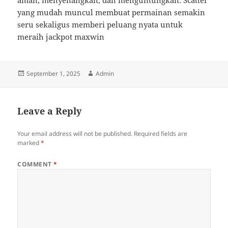
aman, menyenangkan, dan menguntungkan. Scatter
yang mudah muncul membuat permainan semakin
seru sekaligus memberi peluang nyata untuk
meraih jackpot maxwin
Posted
Author
September 1, 2025
Admin
on
Leave a Reply
Your email address will not be published.
Required fields are
marked
*
COMMENT
*