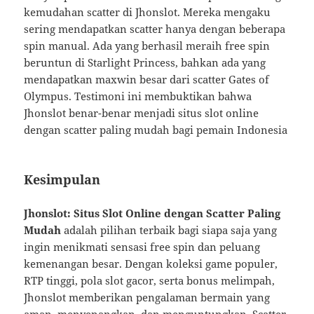
kemudahan scatter di Jhonslot. Mereka mengaku
sering mendapatkan scatter hanya dengan beberapa
spin manual. Ada yang berhasil meraih free spin
beruntun di Starlight Princess, bahkan ada yang
mendapatkan maxwin besar dari scatter Gates of
Olympus. Testimoni ini membuktikan bahwa
Jhonslot benar-benar menjadi situs slot online
dengan scatter paling mudah bagi pemain Indonesia
Kesimpulan
Jhonslot: Situs Slot Online dengan Scatter Paling
Mudah
adalah pilihan terbaik bagi siapa saja yang
ingin menikmati sensasi free spin dan peluang
kemenangan besar. Dengan koleksi game populer,
RTP tinggi, pola slot gacor, serta bonus melimpah,
Jhonslot memberikan pengalaman bermain yang