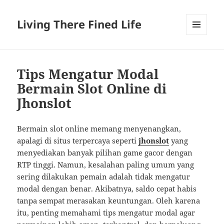
Living There Fined Life
MENU
AND
WIDGETS
Tips Mengatur Modal
Bermain Slot Online di
Jhonslot
Bermain slot online memang menyenangkan,
apalagi di situs terpercaya seperti
jhonslot
yang
menyediakan banyak pilihan game gacor dengan
RTP tinggi. Namun, kesalahan paling umum yang
sering dilakukan pemain adalah tidak mengatur
modal dengan benar. Akibatnya, saldo cepat habis
tanpa sempat merasakan keuntungan. Oleh karena
itu, penting memahami tips mengatur modal agar