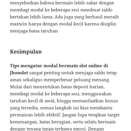
menyebutkan bahwa bermain lebih sabar dengan
membagi modal ke beberapa sesi membuat saldo
bertahan lebih lama. Ada juga yang berhasil meraih
maxwin hanya dengan modal kecil karena disiplin
menjaga batas taruhan
Kesimpulan
Tips mengatur modal bermain slot online di
Jhonslot
sangat penting untuk menjaga saldo tetap
aman sekaligus memperbesar peluang menang.
Mulai dari menentukan batas deposit harian,
membagi modal ke beberapa sesi, menggunakan
taruhan kecil di awal, hingga memanfaatkan bonus
yang tersedia, semua langkah ini bisa membantu
permainan lebih efektif. Jangan lupa tetapkan target
kemenangan, batas kerugian, serta selalu bermain
dengan tenang tanpa terbawa emosi. Dengan