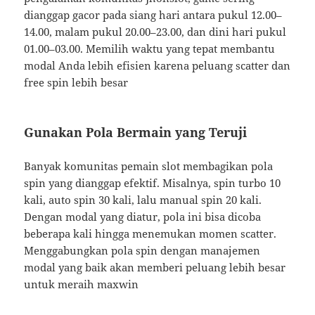
dianggap gacor pada siang hari antara pukul 12.00–
14.00, malam pukul 20.00–23.00, dan dini hari pukul
01.00–03.00. Memilih waktu yang tepat membantu
modal Anda lebih efisien karena peluang scatter dan
free spin lebih besar
Gunakan Pola Bermain yang Teruji
Banyak komunitas pemain slot membagikan pola
spin yang dianggap efektif. Misalnya, spin turbo 10
kali, auto spin 30 kali, lalu manual spin 20 kali.
Dengan modal yang diatur, pola ini bisa dicoba
beberapa kali hingga menemukan momen scatter.
Menggabungkan pola spin dengan manajemen
modal yang baik akan memberi peluang lebih besar
untuk meraih maxwin