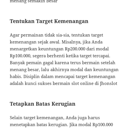
menang semakin besar
Tentukan Target Kemenangan
Agar permainan tidak sia-sia, tentukan target
kemenangan sejak awal. Misalnya, jika Anda
menargetkan keuntungan Rp200.000 dari modal
Rp100.000, segera berhenti ketika target tercapai.
Banyak pemain gagal karena terus bermain setelah
menang besar, lalu akhirnya modal dan keuntungan
habis. Disiplin dalam mencapai target kemenangan
adalah kunci sukses bermain slot online di Jhonslot
Tetapkan Batas Kerugian
Selain target kemenangan, Anda juga harus
menetapkan batas kerugian. Jika modal Rp100.000