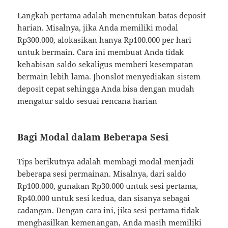
Langkah pertama adalah menentukan batas deposit
harian. Misalnya, jika Anda memiliki modal
Rp300.000, alokasikan hanya Rp100.000 per hari
untuk bermain. Cara ini membuat Anda tidak
kehabisan saldo sekaligus memberi kesempatan
bermain lebih lama. Jhonslot menyediakan sistem
deposit cepat sehingga Anda bisa dengan mudah
mengatur saldo sesuai rencana harian
Bagi Modal dalam Beberapa Sesi
Tips berikutnya adalah membagi modal menjadi
beberapa sesi permainan. Misalnya, dari saldo
Rp100.000, gunakan Rp30.000 untuk sesi pertama,
Rp40.000 untuk sesi kedua, dan sisanya sebagai
cadangan. Dengan cara ini, jika sesi pertama tidak
menghasilkan kemenangan, Anda masih memiliki