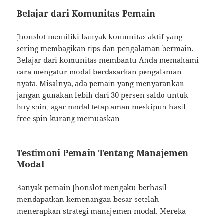
Belajar dari Komunitas Pemain
Jhonslot memiliki banyak komunitas aktif yang
sering membagikan tips dan pengalaman bermain.
Belajar dari komunitas membantu Anda memahami
cara mengatur modal berdasarkan pengalaman
nyata. Misalnya, ada pemain yang menyarankan
jangan gunakan lebih dari 30 persen saldo untuk
buy spin, agar modal tetap aman meskipun hasil
free spin kurang memuaskan
Testimoni Pemain Tentang Manajemen
Modal
Banyak pemain Jhonslot mengaku berhasil
mendapatkan kemenangan besar setelah
menerapkan strategi manajemen modal. Mereka