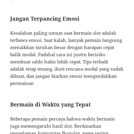
Jangan Terpancing Emosi
Kesalahan paling umum saat bermain slot adalah
terbawa emosi. Saat kalah, banyak pemain langsung
menaikkan taruhan besar dengan harapan cepat
balik modal. Padahal cara ini justru berisiko
membuat saldo habis lebih cepat. Tips terbaik
adalah tetap tenang, ikuti rencana modal yang sudah
dibuat, dan jangan biarkan emosi mengendalikan
permainan
Bermain di Waktu yang Tepat
Beberapa pemain percaya bahwa waktu bermain
juga memengaruhi hasil slot. Berdasarkan
pengalaman komunitas Jhonslot, game sering