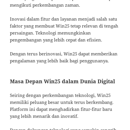
mengikuti perkembangan zaman.
Inovasi dalam fitur dan layanan menjadi salah satu
faktor yang membuat Win25 tetap relevan di tengah
persaingan. Teknologi memungkinkan
pengembangan yang lebih cepat dan efisien.
Dengan terus berinovasi, Win25 dapat memberikan
pengalaman yang lebih baik bagi penggunanya.
Masa Depan Win25 dalam Dunia Digital
Seiring dengan perkembangan teknologi, Win25
memiliki peluang besar untuk terus berkembang.
Platform ini dapat menghadirkan fitur-fitur baru
yang lebih menarik dan inovatif.