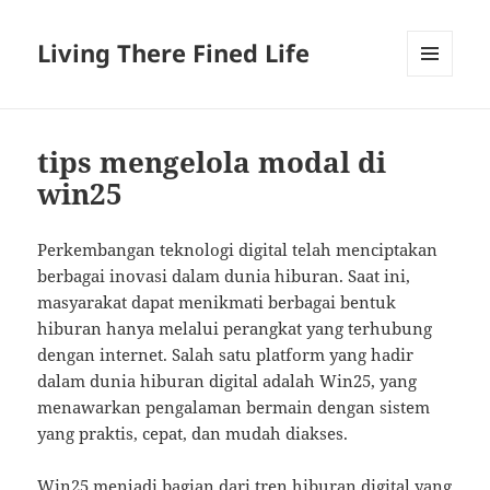
Living There Fined Life
MENU
AND
WIDGETS
tips mengelola modal di
win25
Perkembangan teknologi digital telah menciptakan
berbagai inovasi dalam dunia hiburan. Saat ini,
masyarakat dapat menikmati berbagai bentuk
hiburan hanya melalui perangkat yang terhubung
dengan internet. Salah satu platform yang hadir
dalam dunia hiburan digital adalah Win25, yang
menawarkan pengalaman bermain dengan sistem
yang praktis, cepat, dan mudah diakses.
Win25
menjadi bagian dari tren hiburan digital yang