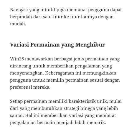
Navigasi yang intuitif juga membuat pengguna dapat
berpindah dari satu fitur ke fitur lainnya dengan
mudah.
Variasi Permainan yang Menghibur
Win25 menawarkan berbagai jenis permainan yang
dirancang untuk memberikan pengalaman yang
menyenangkan. Keberagaman ini memungkinkan
pengguna untuk memilih permainan sesuai dengan
preferensi mereka.
Setiap permainan memiliki karakteristik unik, mulai
dari yang membutuhkan strategi hingga yang lebih
santai. Hal ini memberikan variasi yang membuat
pengalaman bermain menjadi lebih menarik.