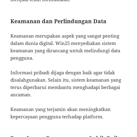
Keamanan dan Perlindungan Data
Keamanan merupakan aspek yang sangat penting
dalam dunia digital. Win25 menyediakan sistem
keamanan yang dirancang untuk melindungi data
pengguna.
Informasi pribadi dijaga dengan baik agar tidak
disalahgunakan. Selain itu, sistem keamanan yang
terus diperbarui membantu menghadapi berbagai
ancaman.
Keamanan yang terjamin akan meningkatkan
kepercayaan pengguna terhadap platform.